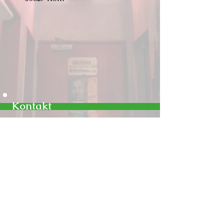
Kontakt
0221 515733
Anrufen
Bismarckstraße 39a
Route
50672 Köln
office@alcazar-koeln.de
Büro-Kontakt
Impressum